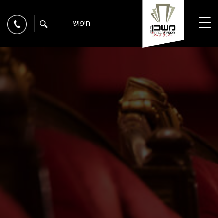
Ski
t
conten