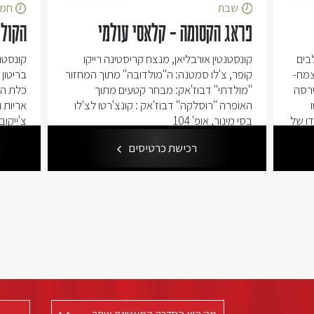
שבת
חמי
פראג הקסומה – קלאסי עולמי
הקול 
בים
קונסטנטין אורבליאן, מנצח קריסטינה רייקו
קונסטנט
צמח-
קופר, צ'לו סמטנה: ה"מולדובה" מתוך המחזור
בריטון ו
ירסה
"מולדתי" דבוז'אק: מבחר קטעים מתוך
כלת הצ
האופרה "רוסלקה" דבוז'אק : קונצ'רטו לצ'לו
אריות 
ו של
בסי מינור, אופ' 104
צ'ייקוב
תזמורת
בשפת 
רכישת כרטיסים