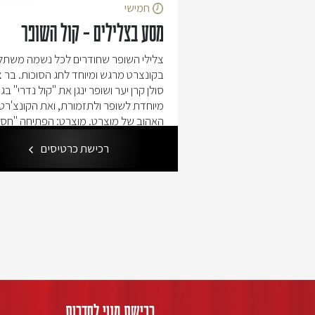
חמישי
מסע בצלילים – קול השופר
צלילי השופר שחודרים לכל נשמה משתל
בקונצרט מרגש ומיוחד לחג הסוכות. בר 
סולן קרן יער ושופר ינגן את "קול נדרי" בג
מיוחדת לשופר ולתזמורת, ואת הקונצ'רטו
האהוב של מוצרט. מוצרט: הפתיחה "חסד
טיטוס", ק.621 ברוך: כל נדרי לשופר ו
רכישת כרטיסים
מוצרט: קונצ'רטו לקרן מס'
רכישת מנוי לסדרות