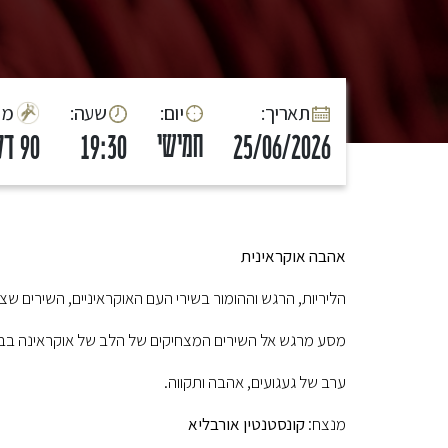
:תאריך
:יום
:שעה
:מ
חמישי
25/06/2026
19:30
90 דק'
אהבה אוקראינית
הליריות, הרגש וההומור בשירי העם האוקראיניים, השירים ש
מסע מרגש אל השירים המצחיקים של הלב של אוקראינה בבי
ערב של געגועים, אהבה ותקווה.
מנצח:
קונסטנטין אורבליא