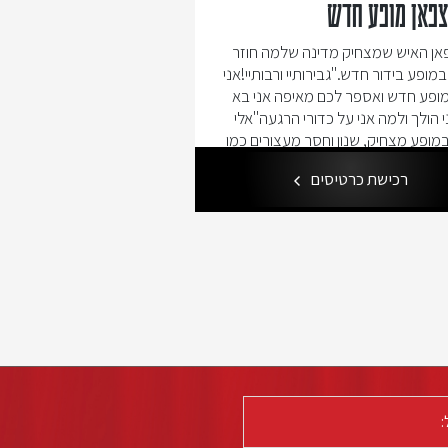
צפאן מופע חדש
אדיר מילר
פאן האיש שמצחיק מדינה שלמה חוזר
אדיר מילר מגיע במופע סטנד
ופע בידור חדש."גבירותיי ורבותיי!אני
מופע חדש ואספר לכם מאיפה אני בא
י הולך ולמה אני על כדורי הרגעה"אלי
במופע מצחיק, שנון וחסר מעצורים כמו
אן יודעכותב ראשי: רמי ורד כותבים:
רכישת כרטיסים
רכישת כרטיסי
קין, משה