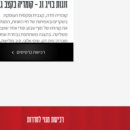
זוגות בזיג זג – קומדיה בקצב ג
קומדיה חדה, קצבית וסקסית העוסקת
בשקרים ובאמיתות של חיי הזוגיות, המגו
את קורותיו של סוף שבוע סודי אחד שיוצא
משליטה. בהצגה משתתפת נבחרת שחק
מוכרת: מיה דגן, שיפי אלוני, יניב פולישוק,
אסולין, יובל סגל, טלי בן יוסף שורוש ודן ק
רכישת כרטיסים
(השחקנים מופיעים לסירוגין) אורך
רכישת מנוי לסדרות