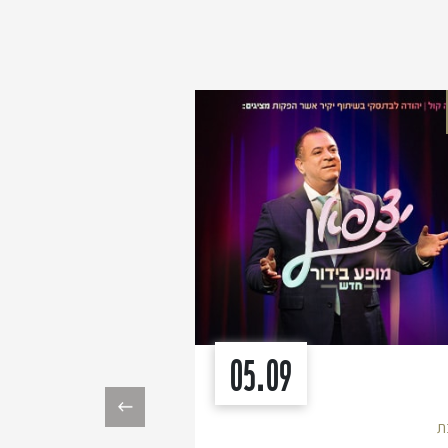
בידור
05.09
›
ת
שלישי