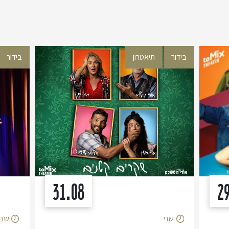
בידור
תיאטרון
בידור
31.08
2
שני
שב