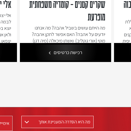
בוה
שקרים קטנים – קומדיה משפחתית
אלי י
אלי יצ
מופרעת
ללת
לבמה במ
מה הייתם עושים בשביל אהבה? מה אנחנו
יוצא ב
יודעים על אהבה? האם אפשר לתקן אהבה?
נים
ולאן אנ
מוטי (אורי גוטליב) ואשתו מיכאלה (מיה דגן)
 יפית
יצפאן 
מזמינים לארוחת ערב משפחתית את בנם
יזלר
שרק יצפ
רכישת כרטיסים
עומר ( שלומי טפיארו) ואשתו נטע. (אלי
אבי בל
סטין)מה שהיה אמור להיות ערב משפחתי רגוע
הופך להיות ערב מלא בגילויים