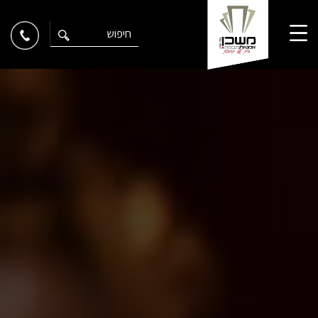
Ski
t
conten