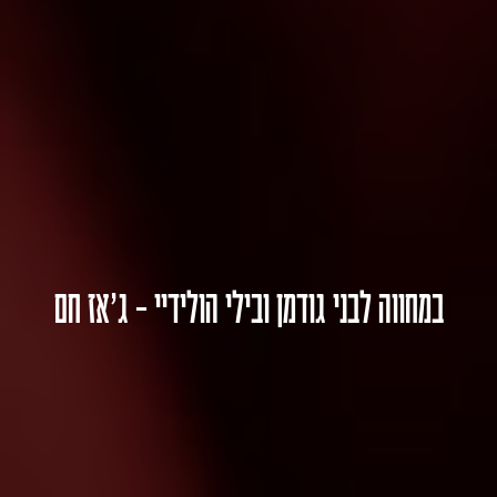
במחווה לבני גודמן ובילי הולידיי – ג'אז חם