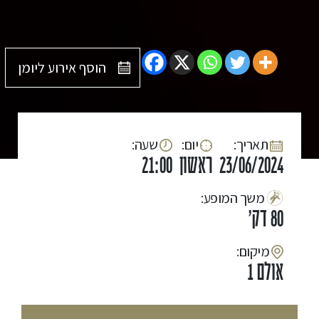
הוסף אירוע ליומן
:תאריך
:יום
:שעה
23/06/2024
ראשון
21:00
:משך המופע
80 דק'
:מיקום
אולם 1