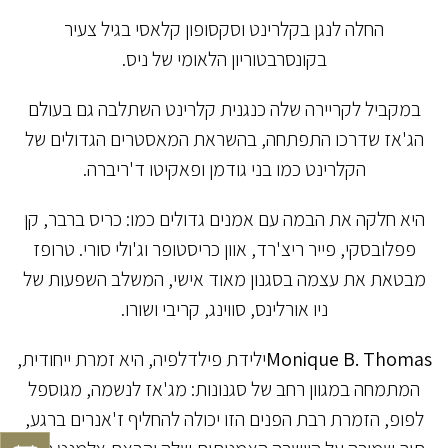
החלה לנגן בקלרינט וסקסופון קלאסי בגיל צעיר
בקונסרבטוריון הלאומי של ניס.
במקביל לקריירה שלה כנגנית קלרינט השתלבה גם בעולם
הג'אז שדרכו התפתחה, בהשראת המאסטרים הגדולים של
הקלרינט כמו בני גודמן ופאקיטו ד'ריברה.
היא חלקה את הבמה עם אמנים גדולים כמו: כריס ברבר, קן
פפלובסקי, פייר ריצ'רד, אוון כריסטופר וג'ולי סורי. טרופז
מבטאת את עצמה בסגנון מאוד אישי, המשלב השפעות של
ניו אורלינס, סווינג, קריבי ושורו.
Monique B. Thomas
ילידת פילדלפיה, היא זמרת ייחודית,
המתמחה במגוון רחב של סגנונות: מג'אז לנשמה, מגוספל
לפופ, הזמרת רבת הפנים הזו יכולה להחליף ז'אנרים ברגע,