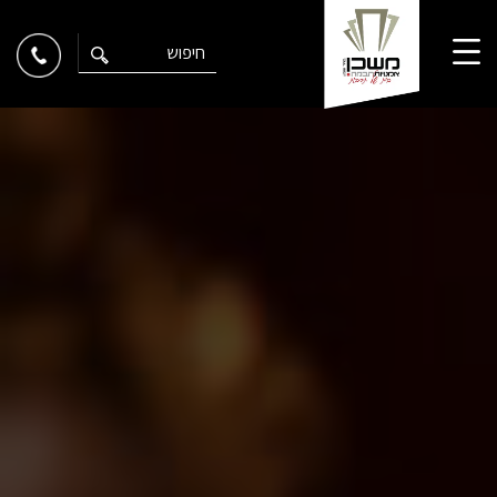
Ski
t
conten