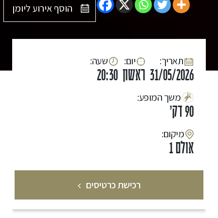
הוסף אירוע ליומן
:תאריך
:יום
:שעה
31/05/2026
ראשון
20:30
:משך המופע
90 דק'
:מיקום
אולם 1
רכישת כרטיסים