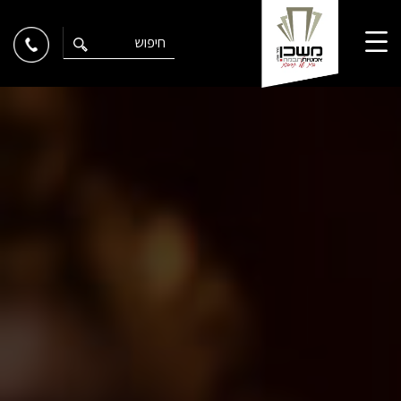
Ski
t
conten