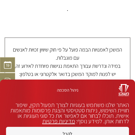
.
המשכן לאמנויות הבמה פועל על פי חוק שיוויון זכויות לאנשים
עם מוגבלות.
במידה ונדרשת עבורך התאמת נגישות מיוחדת לאירוע זה,
יש לפנות למוקד המשכן בדואר אלקטרוני או בטלפון:
8557*.
ניהול הסכמה
האתר שלנו משתמש בעוגיות לצורך תפעול תקין, שיפור
להסדרי נגישות
לפניה בדוא״ל
חוויית השימוש, ניתוח סטטיסטי והצגת פרסומות מותאמות
אישית. תוכלו לבחור אם לאפשר את כל סוגי העוגיות או
לדחות אותן. למידע נוסף:
מדיניות פרטיות
לקבל