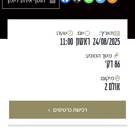
הוסף אירוע ליומן
:תאריך
:יום
:שעה
24/08/2025
ראשון
11:00
:משך המופע
86 דק'
:מיקום
אולם 2
רכישת כרטיסים