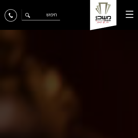
Ski
t
conten