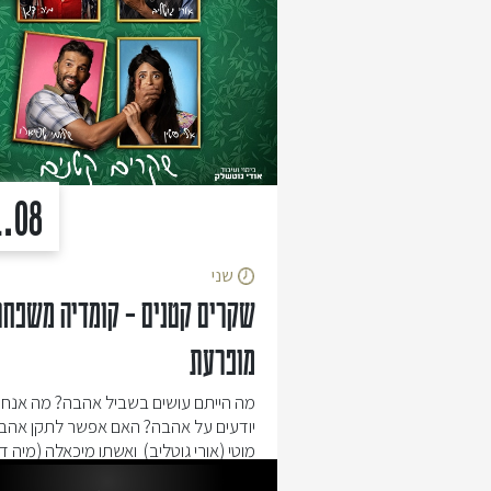
1.08
שני
שקרים קטנים – קומדיה משפחת
מופרעת
מה הייתם עושים בשביל אהבה? מה אנחנ
יודעים על אהבה? האם אפשר לתקן אהב
מוטי (אורי גוטליב) ואשתו מיכאלה (מיה דג
מזמינים לארוחת ערב משפחתית את בנם