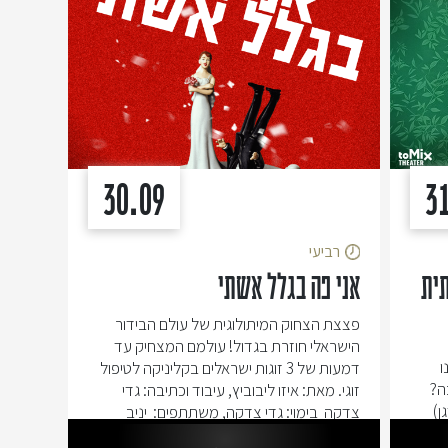
30.09
3
רביעי
ית
אני פה בגלל אשתי
פצצת הצחוק המיתולוגית של עולם הבידור
הישראלי חוזרת בגדול! עולמם המצחיק עד
ו
דמעות של 3 זוגות ישראלים בקליניקה לטיפול
ה?
זוגי. מאת: איזו ליבוביץ, עיבוד וכתיבה: גדי
ן)
צדקה בימוי: גדי צדקה, משתתפים: יניב
פולישוק / אסף שגב, סופי צדקה/מעיין אשכנזי,