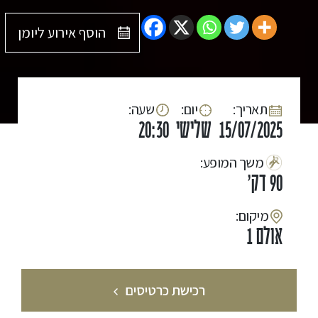
הוסף אירוע ליומן
:תאריך
:יום
:שעה
15/07/2025
שלישי
20:30
:משך המופע
90 דק'
:מיקום
אולם 1
רכישת כרטיסים