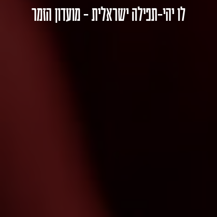
לו יהי-תפילה ישראלית – מועדון הזמר