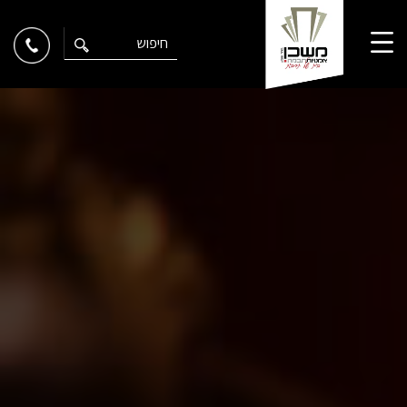
Ski
t
conten