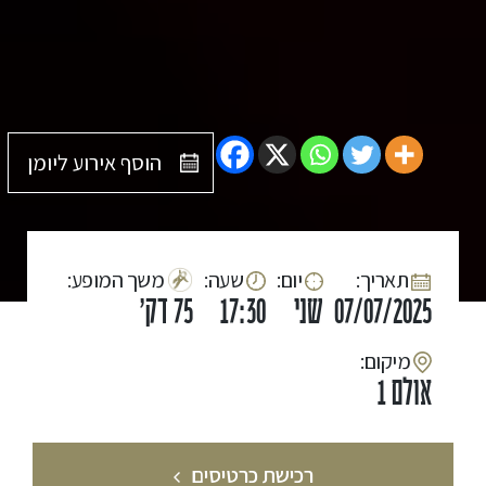
הוסף אירוע ליומן
:תאריך
:יום
:שעה
:משך המופע
07/07/2025
שני
17:30
75 דק'
:מיקום
אולם 1
רכישת כרטיסים