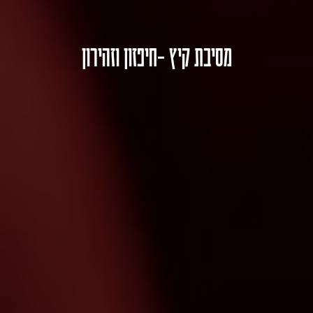
מסיבת קיץ -חיפזון וזהירון