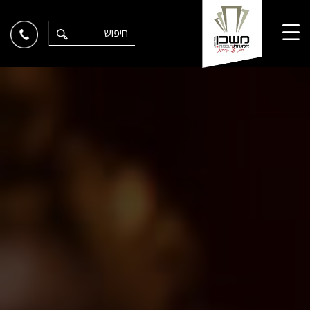
Ski
t
conten