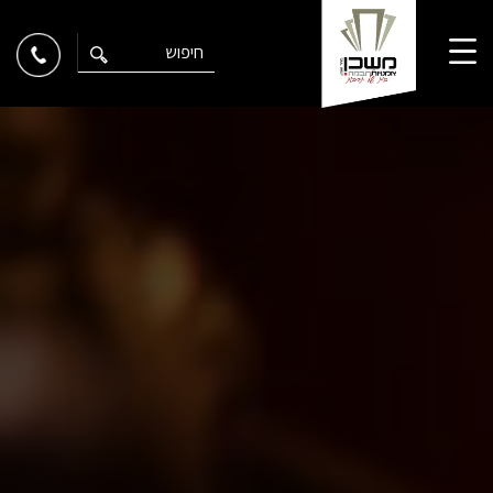
Ski
t
conten