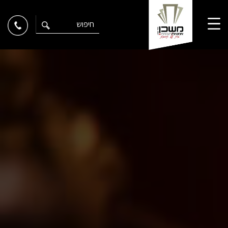
Ski
t
conten