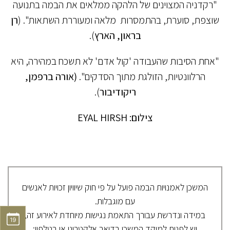
"רקדניה המצוינים של הלהקה ממלאים את הבמה בתנועה
שוצפת, סוערת, בהתמסרות מלאה ומעוררת השתאות". (
רן
בראון, הארץ
).
"אחת הסיבות שהעבודה 'קול אדם' לא תשכח במהירה, היא
הרלוונטיות, הזולגת מתוך הסדקים".
(אורה ברפמן,
ריקודיבור
).
צילום: EYAL HIRSH
המשכן לאמנויות הבמה פועל על פי חוק שיוויון זכויות לאנשים
עם מוגבלות.
במידה ונדרשת עבורך התאמת נגישות מיוחדת לאירוע זה,
יש לפנות למוקד המשכן בדואר אלקטרוני או בטלפון: