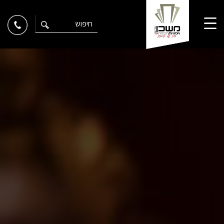
Ski
t
conten