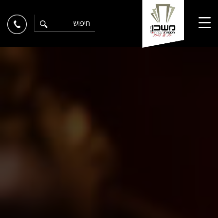
Ski
t
conten