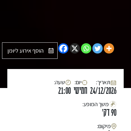
הוסף אירוע ליומן
:תאריך
:יום
:שעה
24/12/2026
חמישי
21:00
:משך המופע
90 דק'
:מיקום