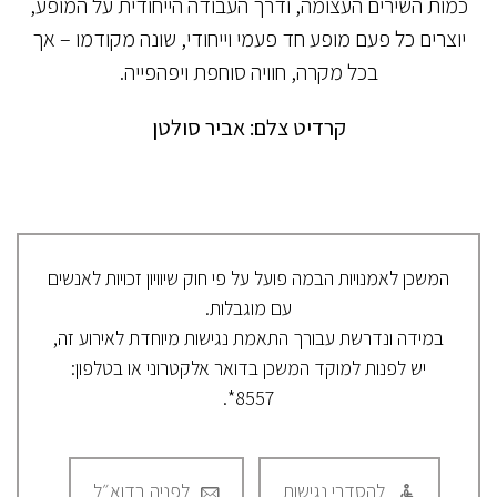
כמות השירים העצומה, ודרך העבודה הייחודית על המופע,
יוצרים כל פעם מופע חד פעמי וייחודי, שונה מקודמו – אך
בכל מקרה, חוויה סוחפת ויפהפייה.
קרדיט צלם: אביר סולטן
המשכן לאמנויות הבמה פועל על פי חוק שיוויון זכויות לאנשים
עם מוגבלות.
במידה ונדרשת עבורך התאמת נגישות מיוחדת לאירוע זה,
יש לפנות למוקד המשכן בדואר אלקטרוני או בטלפון:
8557*.
להסדרי נגישות
לפניה בדוא״ל