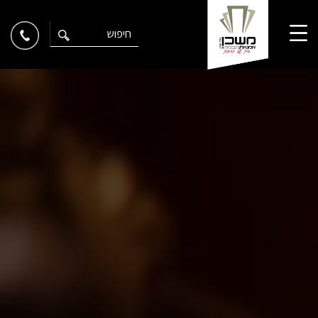
Ski
t
conten