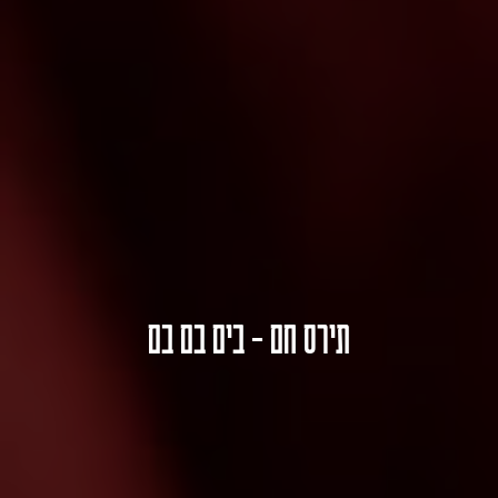
תירס חם – בים בם בם