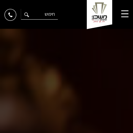
Ski
t
conten