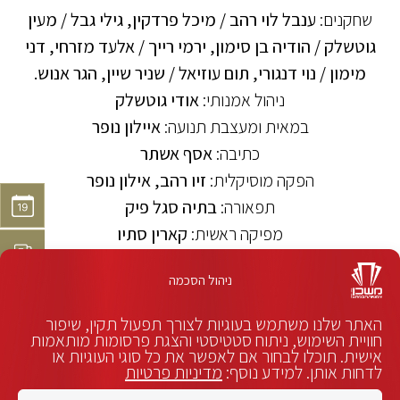
שחקנים:
ענבל לוי רהב / מיכל פרדקין, גילי גבל / מעין
גוטשלק / הודיה בן סימון, ירמי רייך / אלעד מזרחי, דני
מימון / נוי דנגורי, תום עוזיאל / שניר שיין, הגר אנוש
.
ניהול אמנותי:
אודי גוטשלק
במאית ומעצבת תנועה:
איילון נופר
כתיבה:
אסף אשתר
הפקה מוסיקלית:
זיו רהב, אילון נופר
תפאורה:
בתיה סגל פיק
מפיקה ראשית:
קארין סתיו
קרדיט לתמונה: עדי ברק
ניהול הסכמה
האתר שלנו משתמש בעוגיות לצורך תפעול תקין, שיפור
חוויית השימוש, ניתוח סטטיסטי והצגת פרסומות מותאמות
אישית. תוכלו לבחור אם לאפשר את כל סוגי העוגיות או
לדחות אותן. למידע נוסף:
מדיניות פרטיות
המשכן לאמנויות הבמה פועל על פי חוק שיוויון זכויות לאנשים