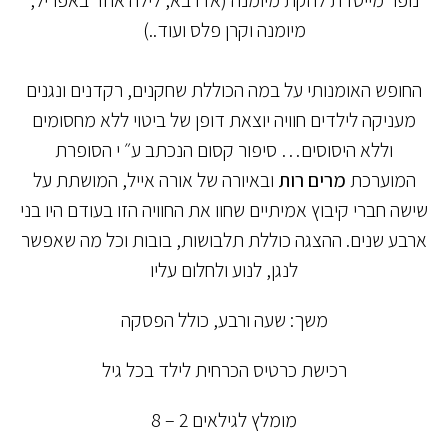
נופר מייסדת להקת מיומנה (אדרבא, לילה אחד באפריל,
מיומנה וקרן פלס ועוד..)
החופש האומנותי על במה הכוללת שחקנים, רקדנים ונגנים
מעניקה לילדים חוויה יוצאת דופן של ביטוי ללא מחסומים
וללא היסוסים… סיפור קסום הנכתב ע״ י הסופרת
המוערכת
מרים רות
ובאיורה של אורה אייל, המושתת על
שישה חברי קיבוץ אמיתיים שחוו את החוויה הזו בעודם היו בני
ארבע שנים. ההצגה כוללת תלבושות, בובות וכל מה שאפשר
לנגן, לנוע ולחלום עליו
משך: שעה ורבע, כולל הפסקה
רכישת כרטיס הכרחית לילד בכל גיל
מומלץ לגילאים 2 – 8