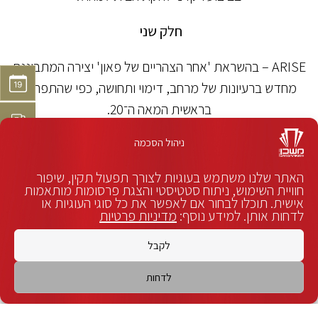
חלק שני
ARISE – בהשראת 'אחר הצהריים של פאון' יצירה המתבוננת
מחדש ברעיונות של מרחב, דימוי ותחושה, כפי שהתפתחו
בראשית המאה ה־20.
הכוריאוגרפיה נעה על קו עדין, מיסטי וחושני, בין מינימליזם
ניהול הסכמה
תנועתי להתפרצות גופנית, בין היחיד לסביבתו ובין משיכה
לריחוק. זהו מרחב על־זמני, שבו הגוף מופיע כזיכרון, ככמיהה
האתר שלנו משתמש בעוגיות לצורך תפעול תקין, שיפור
חוויית השימוש, ניתוח סטטיסטי והצגת פרסומות מותאמות
וכדחף.
אישית. תוכלו לבחור אם לאפשר את כל סוגי העוגיות או
לדחות אותן. למידע נוסף:
מדיניות פרטיות
בשיתוף פעולה עם המלחין אריאל בלומנטל נרקמת שכבה
לקבל
מוזיקלית חדשה, המתכתבת עם חומרים מוכרים ומציעה להם
פרשנות עכשווית, בעיבוד תזמורתי עשיר המוגש בפסקול
לדחות
מוקלט.