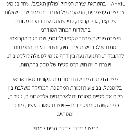
APRIL – בהשראת יצירת המחול 'פולחן האביב'. שחר בנימיני
יצר יצירה עוצמתית, הנשענת על התבוננות מחודשת בשאלות
של קצב, גוף וקבוצה, כפי שהתגבשו ברגעים מכוננים
בתולדות המחול המודרני.
היצירה פורשת מרחב טקסי ועל־זמני, שבו הגוף הקבוצתי
מתגבש לכדי ישות אחת חיה, והיחיד נע בין התמזגות
להתנגדות. התנועה נעה בין דחף פנימי לפעולה קולקטיבית,
ויוצרת חוויה חושית־מיסטית של טקס בהתהוות.
ליצירה נכתבה מוזיקה תזמורתית מקורית מאת אריאל
בלומנטל, בביצוע תזמורת המהפכה. המוזיקה משלבת בין
כלים אקוסטיים מסורתיים לאלמנטים אלקטרוניים, גיטרות,
כלי הקשה וסינתיסייזרים — ויוצרת סאונד עשיר, מורכב
ומפתיע.
בביצוע רקדני להקת הבית למחול.