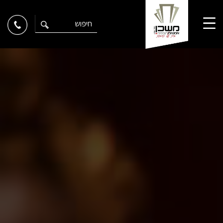
Ski
t
conten