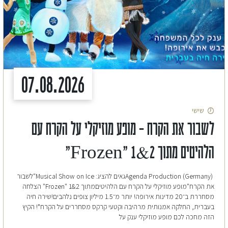
07.08.2026
שישי
לשבור את הקרח – מופע מוזיקלי על הקרח עם
הלהיטים מתוך 2&1 "Frozen"
(Agenda Production (Germanyגאים להציג: Musical Show on Ice"לשבור
את הקרח"מופע מוזיקלי על הקרח עם הלהיטיםמתוך 2&1 "Frozen" הצלחה
מסחררת ב־20 מדינות אירופה! יותר מ־1.5 מיליון צופים נלהבים!שירה חיה
בעברית, החלקה אמנותית מרהיבה וקטעי קרקס מסחררים על הקרח*! הקיץ
הזה מחכה לכם מופע מוזיקלי ענק על