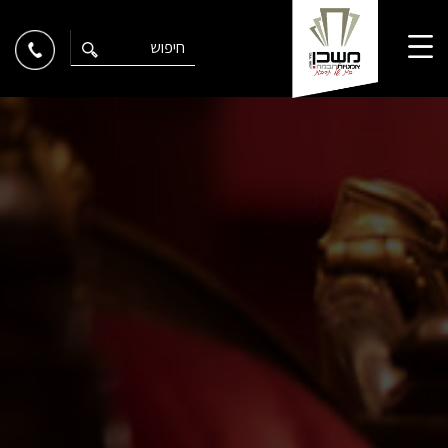
Ski
t
conten