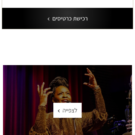
רכישת כרטיסים
לצפייה
לוח מופעים