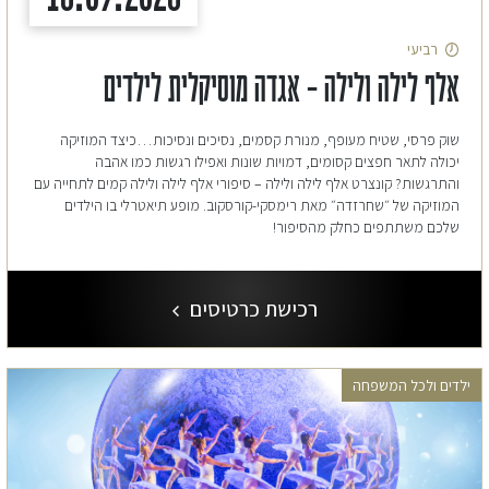
רביעי
אלף לילה ולילה – אגדה מוסיקלית לילדים
שוק פרסי, שטיח מעופף, מנורת קסמים, נסיכים ונסיכות…כיצד המוזיקה
יכולה לתאר חפצים קסומים, דמויות שונות ואפילו רגשות כמו אהבה
והתרגשות? קונצרט אלף לילה ולילה – סיפורי אלף לילה ולילה קמים לתחייה עם
המוזיקה של ״שחרזדה״ מאת רימסקי-קורסקוב. מופע תיאטרלי בו הילדים
שלכם משתתפים כחלק מהסיפור!
רכישת כרטיסים
ילדים ולכל המשפחה