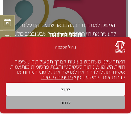
המשכן לאמנויות הבמה בבאר שבע הוקם על מנת
להעשיר את חיי התרבות בעיר באר שבע ובנגב כולו.
חוברת רפרטואר
מאז פתיחתו, בחודש ספטמבר 2008, משמש
ניהול הסכמה
המקום כמרכז התרבותי.
האתר שלנו משתמש בעוגיות לצורך תפעול תקין, שיפור
חוויית השימוש, ניתוח סטטיסטי והצגת פרסומות מותאמות
לצפייה
אישית. תוכלו לבחור אם לאפשר את כל סוגי העוגיות או
לדחות אותן. למידע נוסף:
מדיניות פרטיות
לקבל
לדחות