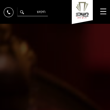
Ski
t
conten