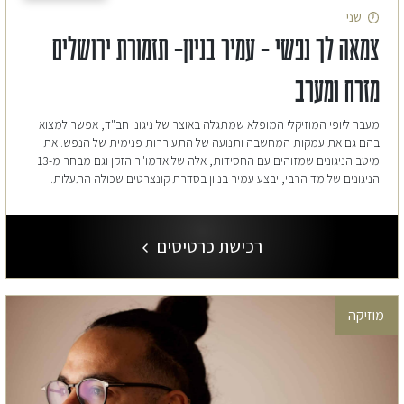
שני
צמאה לך נפשי – עמיר בניון- תזמורת ירושלים
מזרח ומערב
מעבר ליופי המוזיקלי המופלא שמתגלה באוצר של ניגוני חב"ד, אפשר למצוא
בהם גם את עמקות המחשבה ותנועה של התעוררות פנימית של הנפש. את
מיטב הניגונים שמזוהים עם החסידות, אלה של אדמו"ר הזקן וגם מבחר מ-13
הניגונים שלימד הרבי, יבצע עמיר בניון בסדרת קונצרטים שכולה התעלות.
רכישת כרטיסים
מוזיקה