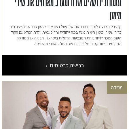
תזמורת ירושלים מזרח ומערב מארחים את שירי
מימון
קונצרט הצדעה לזמרות הגדולות של העולם עם שירי מימון כבר מגיל צעיר היה
ברור ששירי מימון היא תופעת במה ייחודית וחד פעמית. ילדת הפלא עם הקול
הענק הפכה להיות אחת המבצעות הגדולות בישראל, והביאה אל המוזיקה
המקומית ניחוח קסום של כוכבות ענק מחו"ל. אחרי שהכניסה
רכישת כרטיסים
מוזיקה