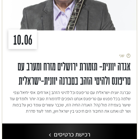
10.06
שני
אגדה יוונית- תזמורת ירושלים מזרח ומערב עם
טריפונס ולהיטי הזהב בטברנה יוונית-ישראלית
טברנה יוונית-ישראלית עם טריפונס וכל להיטי הזהב | אורחים: אסי יחיאל וצפי
שלמה בכל מפגש עם טריפונס אנחנו הופכים לתזמורת טובה יותר ולומדים עוד
שיעור בעמידה מול קהל. האגדה החיה הזו, שכבר עשורים עומד כאן על במות
ושר לנו ואתנו את החיבור הים תיכוני בין ישראל ויוון, חוזר לעוד סדרת
רכישת כרטיסים