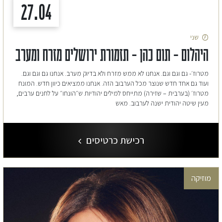
27.04
שני
היהלום – תום כהן – תזמורת ירושלים מזרח ומערב
מטרוז׳- גם וגם וגם. אנחנו לא ממש מזרח ולא בדיוק מערב. אנחנו גם וגם וגם.
ועוד גם אחד חדש שנוצר מכל הערבוב הזה. אנחנו ממציאים כיוון חדש. המונח
מטרוז׳ (בערבית – שזירה) מתייחס למילים יהודיות ש״הונחו״ על לחנים ערבים,
מעין שיטה יהודית ישנה לערבוב. מאש
רכישת כרטיסים
מוזיקה