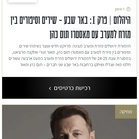
ראשון
היהלום | פרק I: באר שבע – שירים וסיפורים בין
מזרח למערב עם מאסטרו תום כהן
תזמורת ירושלים מזרח ומערב מציגה: פרויקט חדש ועוצר נשימה! שירים
וסיפורים בין מזרח למערב עם מאסטרו תום כהן, מאור זגורי ואלקנה מרציאנו,
במסגרת עונת 24-25 של תזמורת ירושלים מזרח ומערב.כמעט ארבעה עשורים
חלפו מאז שגדלו ושיחקו ברחובות באר שבע שני חברים – תום כהן ומאור
רכישת כרטיסים
מוזיקה