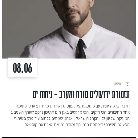
08.06
ראשון
תזמורת ירושלים מזרח ומערב – ניחוח ים
חגיגת לאיקה יוונית עם קוסטאס קאראפוטיס | אורחת מיוחדת: ארטי קטימה
אחד החיבורים הכי חזקים והכי מרגשים באגן הים התיכון נרקם לאורך השנים בין
המוזיקה של יוון לבין הקהל הישראלי, ואנחנו שמחים לכתוב עוד פרק בשיתוף
הפעולה היצירתי היפהפה הזה. התזמורת נרגשת לארח את קוסטאס