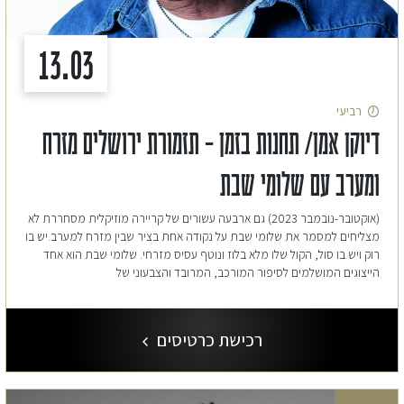
13.03
רביעי
דיוקן אמן/ תחנות בזמן – תזמורת ירושלים מזרח
ומערב עם שלומי שבת
(אוקטובר-נובמבר 2023) גם ארבעה עשורים של קריירה מוזיקלית מסחררת לא
מצליחים למסמר את שלומי שבת על נקודה אחת בציר שבין מזרח למערב.יש בו
רוק ויש בו סול, הקול שלו מלא בלוז ונוטף עסיס מזרחי. שלומי שבת הוא אחד
הייצוגים המושלמים לסיפור המורכב, המרובד והצבעוני של
רכישת כרטיסים